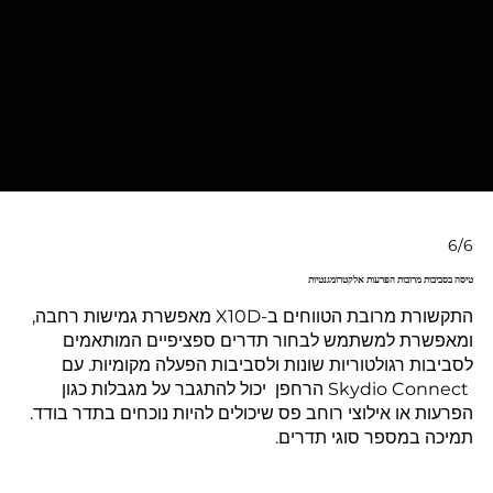
היבואן הרשמי
שניות
קמ"ש
45
<40
זמן פריסה.
מהירות טיסה מקסימלית.
IP55
BLUE UAS
מאושר על ידי משרד ההגנה האמריקאי
תקן עמידות נגד אבק ומים.
6/6
טיסה בסביבות מרובות הפרעות אלקטרומגנטיות
התקשורת מרובת הטווחים ב-X10D מאפשרת גמישות רחבה,
ומאפשרת למשתמש לבחור תדרים ספציפיים המותאמים
לסביבות רגולטוריות שונות ולסביבות הפעלה מקומיות. עם
Skydio Connect הרחפן יכול להתגבר על מגבלות כגון
הפרעות או אילוצי רוחב פס שיכולים להיות נוכחים בתדר בודד.
תמיכה במספר סוגי תדרים.