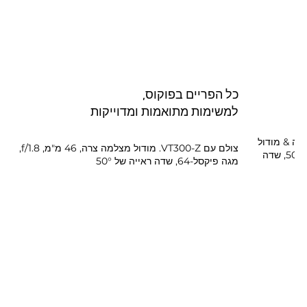
כל הפריים בפוקוס,
למשימות מתואמות ומדוייקות
צלמה רחבה & מודול
צולם עם VT300-Z. מודול מצלמה צרה, 46 מ"מ, f/1.8,
תאורה 1, 20mm eq, f/1.95, מגה פיקסל-50, שדה
מגה פיקסל-64, שדה ראייה של 50°